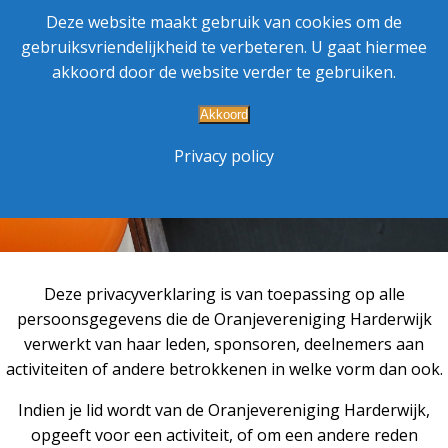
Ga
Oranjevereniging Harderwijk
Deze website maakt gebruik van cookies om de
naar
gebruiksvriendelijkheid te verbeteren. U gaat hiermee
de
akkoord door de website verder te gebruiken.
inhoud
Akkoord
Privacy policy
Deze privacyverklaring is van toepassing op alle
persoonsgegevens die de Oranjevereniging Harderwijk
verwerkt van haar leden, sponsoren, deelnemers aan
activiteiten of andere betrokkenen in welke vorm dan ook.
Indien je lid wordt van de Oranjevereniging Harderwijk,
opgeeft voor een activiteit, of om een andere reden