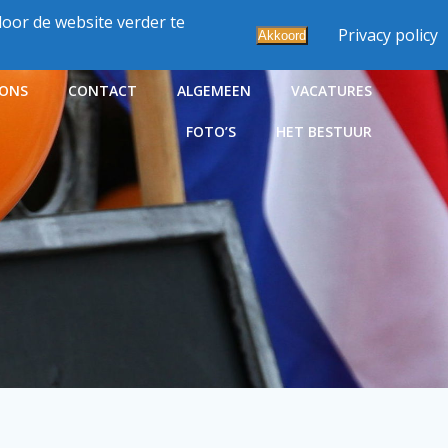
oor de website verder te
Privacy policy
Akkoord
 ONS
CONTACT
ALGEMEEN
VACATURES
FOTO’S
HET BESTUUR