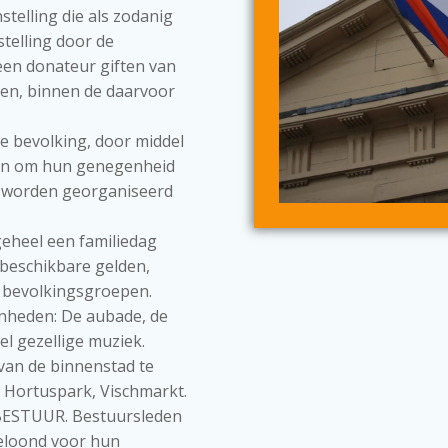
telling die als zodanig
stelling door de
een donateur giften van
ken, binnen de daarvoor
e bevolking, door middel
eden om hun genegenheid
n worden georganiseerd
geheel een familiedag
e beschikbare gelden,
e bevolkingsgroepen.
nheden: De aubade, de
el gezellige muziek.
van de binnenstad te
, Hortuspark, Vischmarkt.
: BESTUUR. Bestuursleden
eloond voor hun