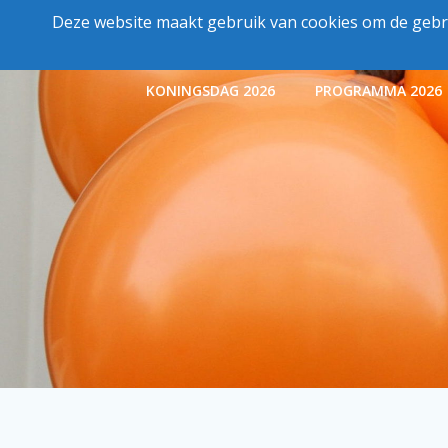
Ga
Deze website maakt gebruik van cookies om de gebru
naar
Oranjevereniging Harderwijk
de
inhoud
KONINGSDAG 2026
PROGRAMMA 2026