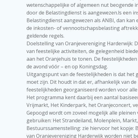
wetenschappelijke of algemeen nut beogende ins
door de Belastingdienst is aangewezen.ls een in
Belastingdienst aangewezen als ANBI, dan kan 
de inkosten- of vennootschapsbelasting aftrek
geldende regels.
Doelstelling van Oranjevereniging Harderwijk: D
van feestelijke activiteiten, de gelegenheid bi
aan het Oranjehuis te tonen. De feestelijkhede
de avond vóór – en op Koningsdag.
Uitgangspunt van de feestelijkheden is dat het 
moet zijn. Dit houdt in dat er, afhankelijk van d
feestelijkheden georganiseerd worden voor all
Het programma kent daarbij een aantal basisee
Vrijmarkt, Het Kinderpark, het Oranjeconcert, ve
Gepoogd wordt om zoveel mogelijk alle pleinen 
gebruiken: Het Strandeiland, Molenplein, Markt
Bestuurssamenstelling: zie hiervoor het kopje
van Oranjevereniging Harderwijk worden niet b