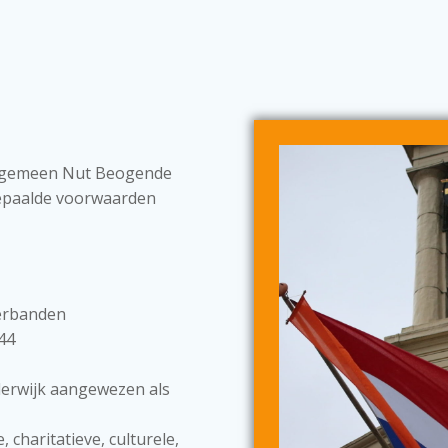
 Algemeen Nut Beogende
bepaalde voorwaarden
erbanden
44
derwijk aangewezen als
 charitatieve, culturele,